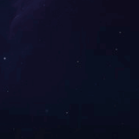
立即购买
信息公示
二手设备
机动车环保信息公开查询


租赁设备
