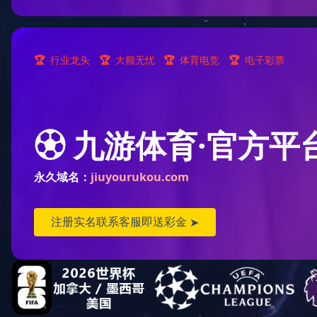
桩工机械
高空作业机械
非开挖机械
专用车辆
隧道工程装备
卡车
环卫机械
应急救援装备
资源钻采装备
农业机械
零部件
最新询价
197****5188用户:询XE105GA挖掘机械最低价
06/29
173****5762用户:询XT4018K高空作业机械最低价
06/29