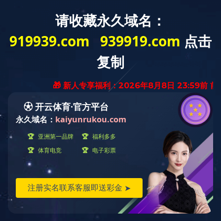

菜单
查询