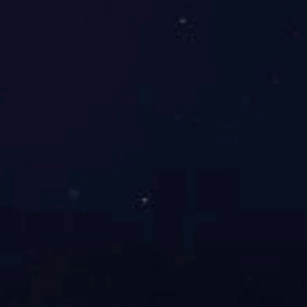
2
1（非常差）
9.您认为开云电子·「中国」官方网站备件供应是否及时？
*
（单选）
10（很及时）
9
8
7
6
5
4
3
2
1（很不及时）
10.开云电子·「中国」官方网站为您提供的备件质量，您是否满意？
*
（单选）
10（很满意）
9
8
7
6
5
4
3
2
1（很不满意）
11.您使用开云电子·「中国」官方网站产品之后，您认为开云电子·「中
国」官方网站产品操作舒适性（振动、噪声等）如何？
*
（单选）