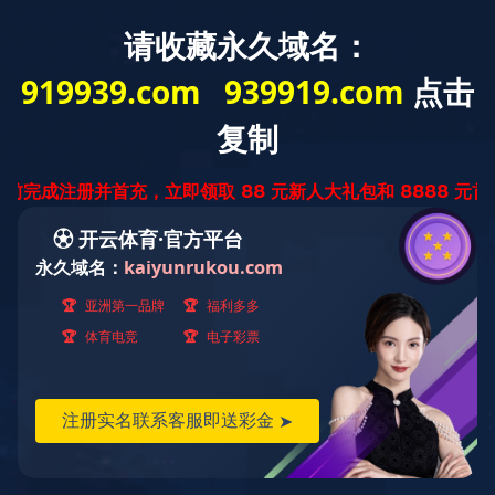

菜单
查询
站点信息

满意度查询
您当前的位置：
开云电子·「中国」官方网站
>
站点信息
>
满意度查询
尊敬的开云电子·「中国」官方网站用户：