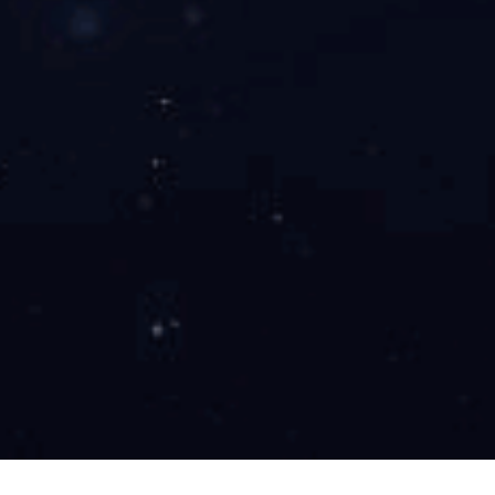
10（非常好）
9
8
7
6
5
4
3
2
1（非常差）
12.您使用开云电子·「中国」官方网站产品之后，您认为开云电子·「中
国」官方网站产品能否满足工况需求？
*
（单选）
10（非常好）
9
8
7
6
5
4
3
2
1（非常差）
13.您认为开云电子·「中国」官方网站产品的外观质量如何？
*
（单选）
10（非常好）
9
8
7
6
5
4
3