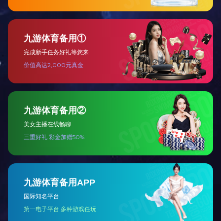
全。
多机防碰撞系统：
每台塔机的防碰撞系统可接入远程监控平台，并
将各自的空间运行轨迹信息上传至平台，实现远程对塔机运行轨迹
的监控。