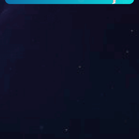
桥梁建设应用案例
开云电子·「中国」官方网
双项世界第一！开云电子
站混凝土成套化装备高效
·「中国」官方网站塔机助
浇筑泉州快速路改造工
力将军洲大桥主塔封顶
程！
2026-06-12
2026-05-26

