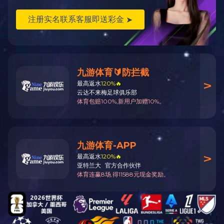
基础承台及桥塔主体施工
桥面及附属工程施工
开云电子·「中国」官方网站可以为
开云电子·「中国」官方网站可以提
基础承台及桥塔主体施工，提供全
供成套化道路设备，实现桥面建
覆盖的成套化混凝土设备和吊装设
设。
备。


桥梁安全检测
新能源
开云电子·「中国」官方网站桥梁检
纯电池供电或插电，混动模式，自