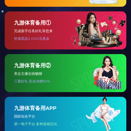
新能源成套化应用案例