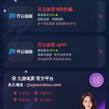
产品解决方案
公路物流
厂内运输
开云电子·「中国」官方网站新能源
开云电子·「中国」官方网站可以为
公路物流设备覆盖换电式、充电
钢厂、电厂内运输提供装载机、自
式、氢能源牵引车和电动轻卡。助
卸车、牵引车等成套新能源设备。
力绿色城市转型。

